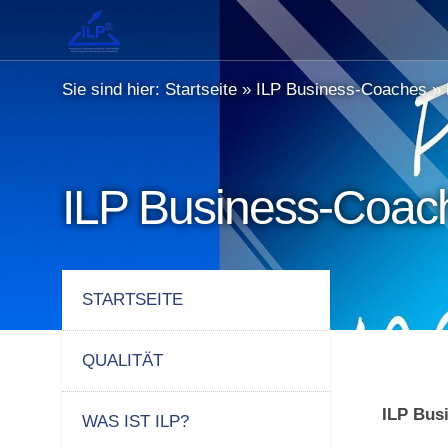
Sie sind hier:
Startseite
»
ILP Business-Coaches
»
ILP Business-Coac
STARTSEITE
QUALITÄT
ILP Busi
WAS IST ILP?