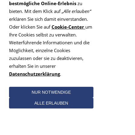
bestmögliche Online-Erlebnis
zu
bieten. Mit dem Klick auf
„Alle erlauben“
erklären Sie sich damit einverstanden.
Oder klicken Sie auf
Cookie-Center
um
abbiegende Hauptstraße - Im
Ihre Cookies selbst zu verwalten.
Berufsleben die Kurve kriegen
Weiterführende Informationen und die
Möglichkeit, einzelne Cookies
Kontakt
Angebot
zuzulassen oder sie zu deaktivieren,
erhalten Sie in unserer
Kompetenz
Datenschutzerklärung
.
Straße:
Freiberger Straße 114
NUR NOTWENDIGE
PLZ:
01159
ALLE ERLAUBEN
Ort:
Dresden
Telefon
Nr.: